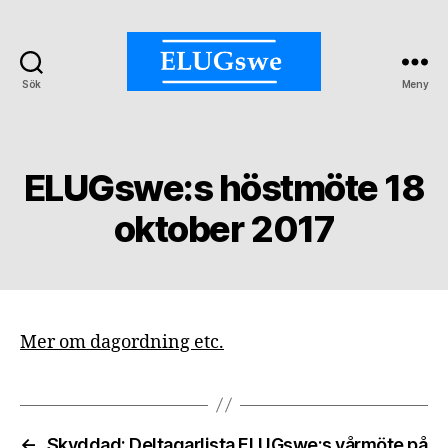
Sök
Meny
ELUGswe:
Ex
Libris
Kategorier
User
ELUGswe:s höstmöte 18
Group
of
oktober 2017
Sweden
Mer om dagordning etc.
←
Skyddad: Deltagarlista ELUGswe:s vårmöte på