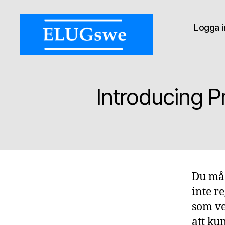
Logga i
ELUGswe:
Ex
Libris
Introducing P
User
Group
of
Sweden
Du mås
inte r
som ve
att ku