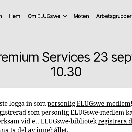
n
Hem
Om ELUGswe
Möten
Arbetsgrupper
remium Services 23 sep
10.30
te logga in som
personlig ELUGswe-medlem
egistrerad som personlig ELUGswe-medlem k
rksam vid ett ELUGswe-bibliotek
registrera d
nna ta del av innehållet.