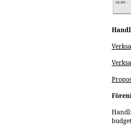
Handl
Verksa
Verks
Propos
Fören
Handl
budget