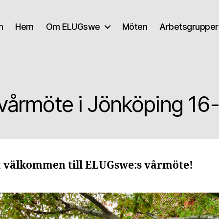
n
Hem
Om ELUGswe
Möten
Arbetsgrupper
Kategorier
årmöte i Jönköping 16-1
 välkommen till ELUGswe:s vårmöte!