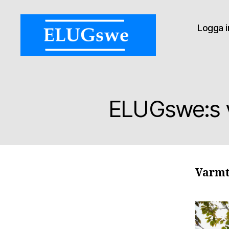
Logga i
ELUGswe:
Ex
Libris
User
ELUGswe:s v
Group
of
Sweden
Varmt