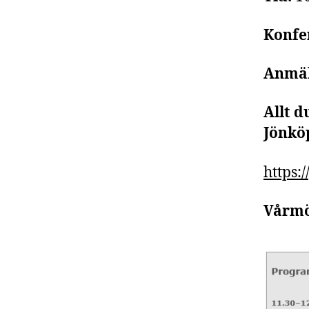
Konfe
Anmä
Allt 
Jönkö
https:
Vårmö