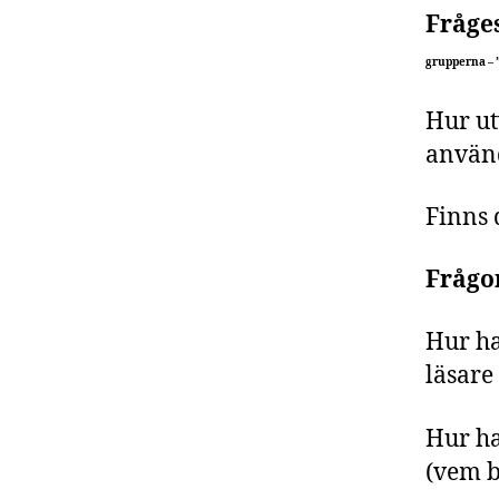
Fråge
grupperna – 
Hur ut
använd
Finns 
Frågo
Hur ha
läsare
Hur ha
(vem b