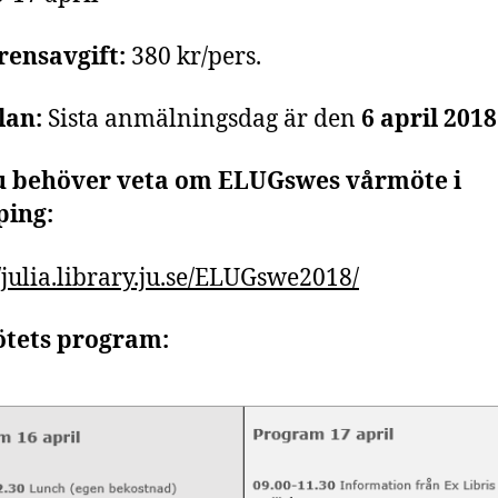
rensavgift:
380 kr/pers.
lan:
Sista anmälningsdag är den
6 april 2018
du behöver veta om ELUGswes vårmöte i
ping:
//julia.library.ju.se/ELUGswe2018/
tets program: