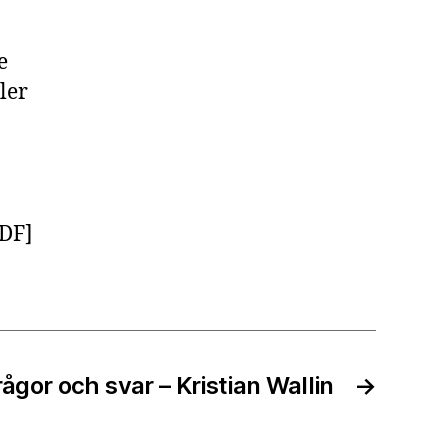
e
ler
DF]
rågor och svar – Kristian Wallin
→