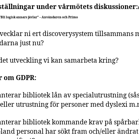
ställningar under vårmötets diskussioner:
”Bli logisk annars jävlar” – Användaren och Primo
vecklar ni ert discoverysystem tillsammans 
arna just nu?
det utveckling vi kan samarbeta kring?
r om GDPR:
nterar bibliotek lån av specialutrustning (s
 eller utrustning för personer med dyslexi m.
nterar bibliotek kommande krav på spårbar
land personal har sökt fram och/eller ändrat 