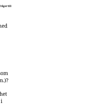
Frågor till
med
åsom
m.)?
het
i