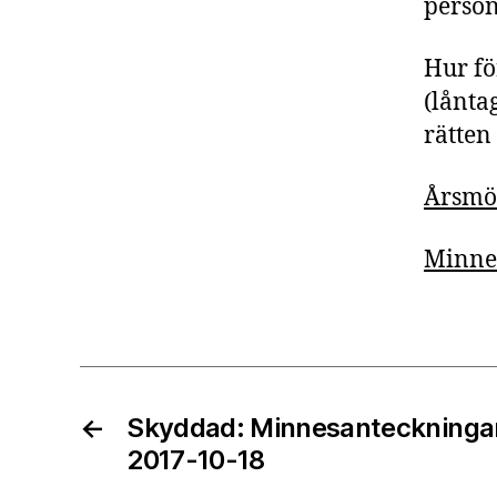
person
Hur fö
(lånta
rätten
Årsmöt
Minnes
←
Skyddad: Minnesanteckningar
2017-10-18